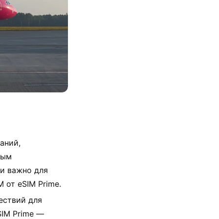
аний,
ным
ки важно для
 от eSIM Prime.
ествий для
SIM Prime —