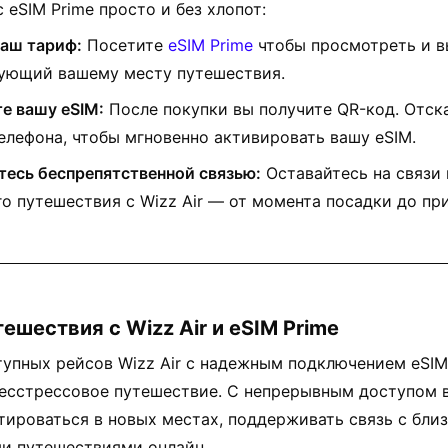
 eSIM Prime просто и без хлопот:
аш тариф:
Посетите
eSIM Prime
чтобы просмотреть и в
ующий вашему месту путешествия.
е вашу eSIM:
После покупки вы получите QR-код. Отска
лефона, чтобы мгновенно активировать вашу eSIM.
есь беспрепятственной связью:
Оставайтесь на связи
го путешествия с Wizz Air — от момента посадки до пр
тешествия с Wizz Air и eSIM Prime
упных рейсов Wizz Air с надежным подключением eSIM
есстрессовое путешествие. С непрерывным доступом в
ироваться в новых местах, поддерживать связь с бли
ми путешествиями онлайн.