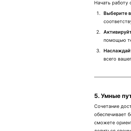
Начать работу с
Выберите в
соответств
Активируйт
помощью те
Наслаждайт
всего ваше
5. Умные пу
Сочетание дост
обеспечивает б
сможете ориент
делиться свои