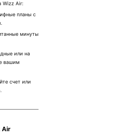
Wizz Air:
ифные планы с
.
итанные минуты
одные или на
ие вашим
йте счет или
.
 Air