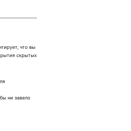
нтирует, что вы
ткрытия скрытых
для
 бы ни завело