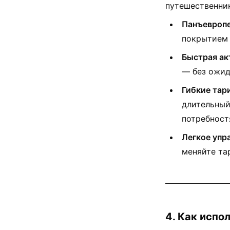
путешественник
Панъевропе
покрытием 
Быстрая ак
— без ожид
Гибкие тар
длительный
потребност
Легкое упр
меняйте та
4. Как испо