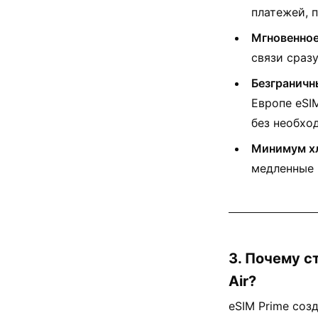
платежей, 
Мгновенное
связи сраз
Безграничн
Европе eSI
без необхо
Минимум х
медленные 
3. Почему с
Air?
eSIM Prime соз