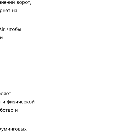
нений ворот,
рнет на
ir, чтобы
ли
оляет
ти физической
обство и
оуминговых