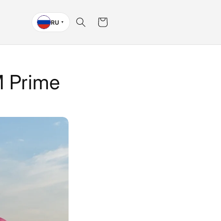
Корзина
RU
▼
M Prime