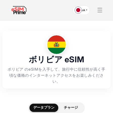
ンツへ
スキッ
JA
▼
プ
ボリビア eSIM
ボリビア のeSIMを入手して、旅行中に信頼性が高く手
頃な価格のインターネットアクセスをお楽しみくださ
い。
データプラン
チャージ