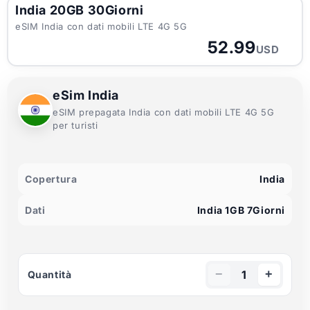
India 20GB 30Giorni
eSIM India con dati mobili LTE 4G 5G
52.99
USD
eSim India
eSIM prepagata India con dati mobili LTE 4G 5G
per turisti
Copertura
India
Dati
India 1GB 7Giorni
−
+
1
Quantità