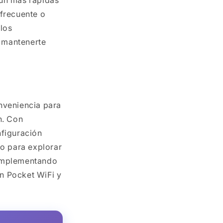
 frecuente o
los
 mantenerte
nveniencia para
n. Con
nfiguración
to para explorar
 implementando
n Pocket WiFi y