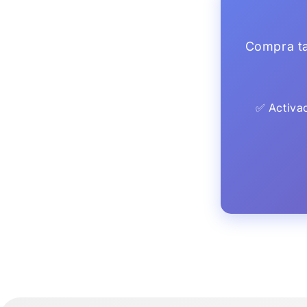
Compra ta
✅ Activac