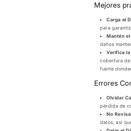
Mejores pr
Carga el D
para garantiz
Mantén el
daños manten
Verifica l
cobertura de 
fuerte donde
Errores Co
Olvidar Ca
pérdida de c
No Revisar
datos, así qu
Dejar el D