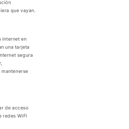
ución
iera que vayan.
 internet en
n una tarjeta
nternet segura
r,
n mantenerse
tar de acceso
e redes WiFi