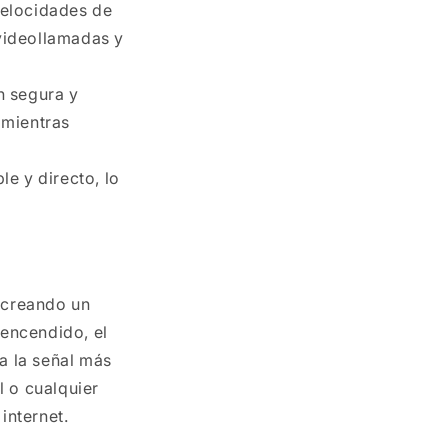
velocidades de
 videollamadas y
n segura y
 mientras
le y directo, lo
 creando un
 encendido, el
a la señal más
l o cualquier
internet.