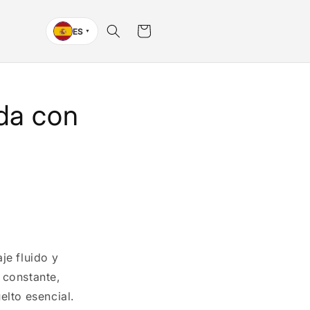
Carrito
ES
▼
da con
je fluido y
 constante,
elto esencial.