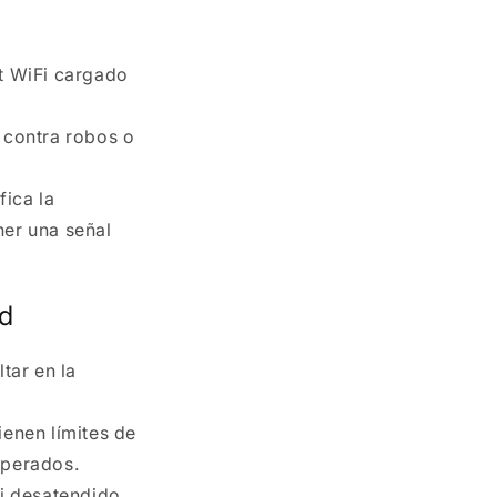
t WiFi cargado
 contra robos o
fica la
ner una señal
nd
tar en la
enen límites de
sperados.
Fi desatendido