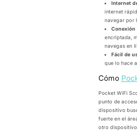
Internet d
internet rápi
navegar por l
Conexión 
encriptada, 
navegas en lí
Fácil de u
que lo hace a
Cómo
Pock
Pocket WiFi Sc
punto de acceso
dispositivo bus
fuerte en el ár
otro dispositiv