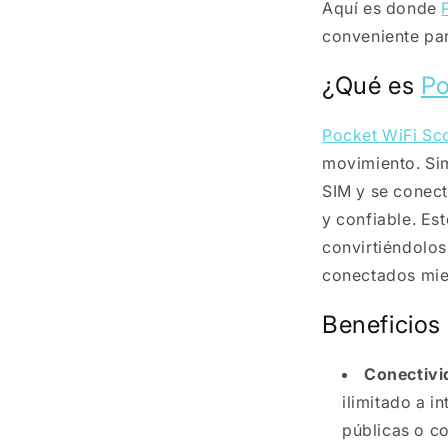
Aquí es donde
conveniente pa
¿Qué es
Po
Pocket WiFi Sc
movimiento. Sim
SIM y se conect
y confiable. Est
convirtiéndolos
conectados mie
Beneficios
Conectivid
ilimitado a i
públicas o c