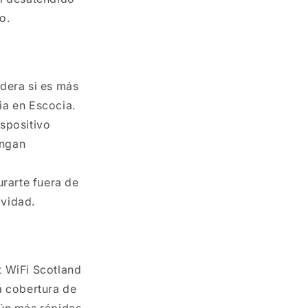
o.
dera si es más
ia en Escocia.
ispositivo
engan
rarte fuera de
ividad.
t WiFi Scotland
a cobertura de
aún más rápidas