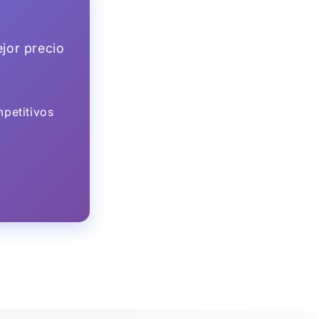
jor precio
petitivos