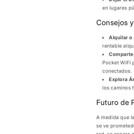
en lugares pú
Consejos y
Alquilar 
rentable alqu
Comparte 
Pocket WiFi 
conectados.
Explora Á
los caminos h
Futuro de 
A medida que la
se ve prometedo
red, se espera 