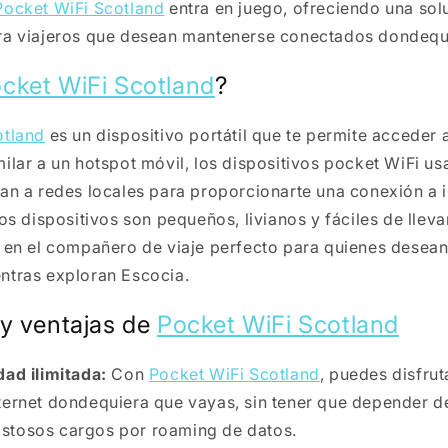
Pocket WiFi Scotland
entra en juego, ofreciendo una sol
ra viajeros que desean mantenerse conectados dondequ
cket WiFi Scotland
?
otland
es un dispositivo portátil que te permite acceder a
ilar a un hotspot móvil, los dispositivos pocket WiFi usa
an a redes locales para proporcionarte una conexión a i
os dispositivos son pequeños, livianos y fáciles de lleva
 en el compañero de viaje perfecto para quienes desea
ntras exploran Escocia.
 y ventajas de
Pocket WiFi Scotland
ad ilimitada:
Con
Pocket WiFi Scotland
, puedes disfru
nternet dondequiera que vayas, sin tener que depender d
ostosos cargos por roaming de datos.