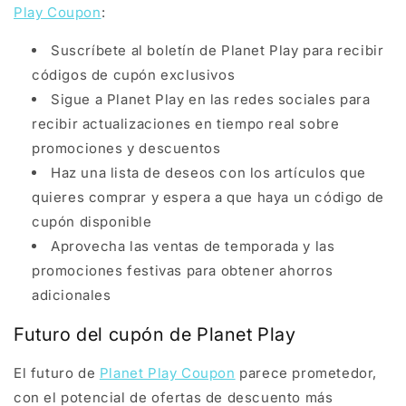
Play Coupon
:
Suscríbete al boletín de Planet Play para recibir
códigos de cupón exclusivos
Sigue a Planet Play en las redes sociales para
recibir actualizaciones en tiempo real sobre
promociones y descuentos
Haz una lista de deseos con los artículos que
quieres comprar y espera a que haya un código de
cupón disponible
Aprovecha las ventas de temporada y las
promociones festivas para obtener ahorros
adicionales
Futuro del cupón de Planet Play
El futuro de
Planet Play Coupon
parece prometedor,
con el potencial de ofertas de descuento más