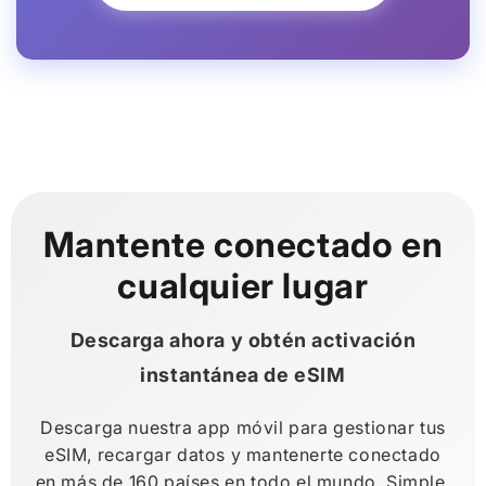
Mantente conectado en
cualquier lugar
Descarga ahora y obtén activación
instantánea de eSIM
Descarga nuestra app móvil para gestionar tus
eSIM, recargar datos y mantenerte conectado
en más de 160 países en todo el mundo. Simple,