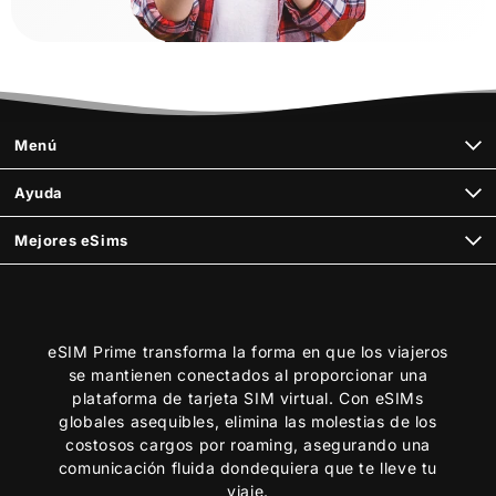
Menú
Ayuda
Mejores eSims
eSIM Prime transforma la forma en que los viajeros
se mantienen conectados al proporcionar una
plataforma de tarjeta SIM virtual. Con eSIMs
globales asequibles, elimina las molestias de los
costosos cargos por roaming, asegurando una
comunicación fluida dondequiera que te lleve tu
viaje.