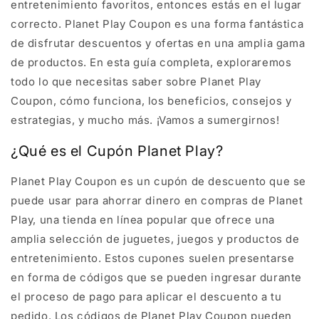
entretenimiento favoritos, entonces estás en el lugar
correcto. Planet Play Coupon es una forma fantástica
de disfrutar descuentos y ofertas en una amplia gama
de productos. En esta guía completa, exploraremos
todo lo que necesitas saber sobre Planet Play
Coupon, cómo funciona, los beneficios, consejos y
estrategias, y mucho más. ¡Vamos a sumergirnos!
¿Qué es el Cupón Planet Play?
Planet Play Coupon es un cupón de descuento que se
puede usar para ahorrar dinero en compras de Planet
Play, una tienda en línea popular que ofrece una
amplia selección de juguetes, juegos y productos de
entretenimiento. Estos cupones suelen presentarse
en forma de códigos que se pueden ingresar durante
el proceso de pago para aplicar el descuento a tu
pedido. Los códigos de Planet Play Coupon pueden