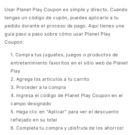
Usar Planet Play Coupon es simple y directo. Cuando
tengas un código de cupón, puedes aplicarlo a tu
pedido durante el proceso de pago. Aquí tienes una
guía paso a paso sobre cómo usar Planet Play
Coupon:
Compra tus juguetes, juegos o productos de
entretenimiento favoritos en el sitio web de Planet
Play
Agrega los artículos a tu carrito
Proceder a la compra
Ingresa el código de Planet Play Coupon en el
campo designado
Haga clic en "Aplicar" para ver el descuento
reflejado en su total
Completa tu compra y ¡disfruta de los ahorros!