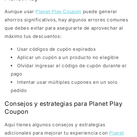
Aunque usar
Planet Play Coupon
puede generar
ahorros significativos, hay algunos errores comunes
que debes evitar para asegurarte de aprovechar al
máximo tus descuentos:
Usar códigos de cupón expirados
Aplicar un cupón a un producto no elegible
Olvidar ingresar el código de cupón durante el
pago
Intentar usar múltiples cupones en un solo
pedido
Consejos y estrategias para Planet Play
Coupon
Aquí tienes algunos consejos y estrategias
adicionales para mejorar tu experiencia con
Planet