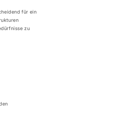
heidend für ein
rukturen
edürfnisse zu
nden