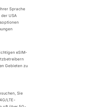
 Ihrer Sprache
 der USA
soptionen
hungen
ichtigen eSIM-
etzbetreibern
en Gebieten zu
esuchen, Sie
 4G/LTE-
n oft über 5G-