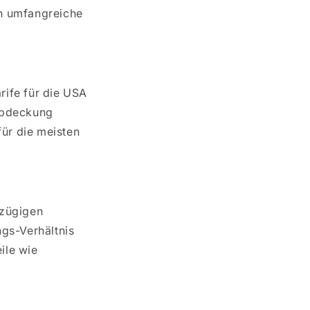
rch umfangreiche
rife für die USA
 Abdeckung
für die meisten
ßzügigen
ngs-Verhältnis
ile wie