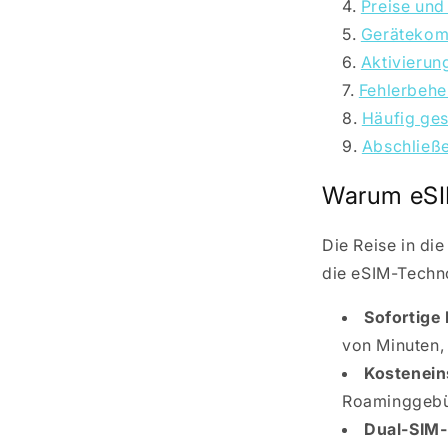
Preise und
Gerätekomp
Aktivierun
Fehlerbehe
Häufig ges
Abschließ
Warum eSI
Die Reise in die
die eSIM-Techno
Sofortige 
von Minuten,
Kostenein
Roaminggeb
Dual-SIM-F