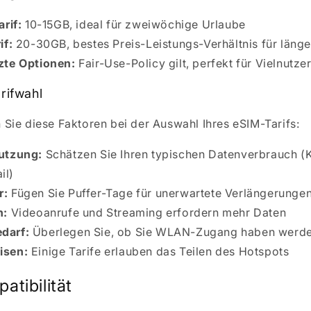
rif:
10-15GB, ideal für zweiwöchige Urlaube
if:
20-30GB, bestes Preis-Leistungs-Verhältnis für länge
te Optionen:
Fair-Use-Policy gilt, perfekt für Vielnutze
arifwahl
 Sie diese Faktoren bei der Auswahl Ihres eSIM-Tarifs:
utzung:
Schätzen Sie Ihren typischen Datenverbrauch (K
il)
r:
Fügen Sie Puffer-Tage für unerwartete Verlängerungen
n:
Videoanrufe und Streaming erfordern mehr Daten
darf:
Überlegen Sie, ob Sie WLAN-Zugang haben werd
isen:
Einige Tarife erlauben das Teilen des Hotspots
atibilität