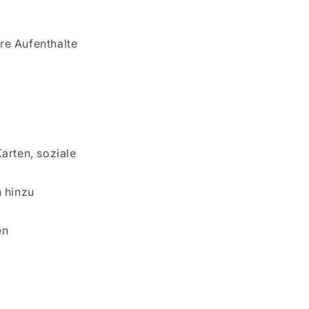
re Aufenthalte
r
arten, soziale
 hinzu
en