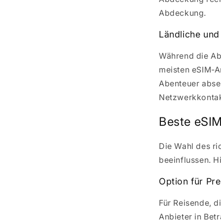
Abdeckung.
Ländliche und
Während die Ab
meisten eSIM-An
Abenteuer absei
Netzwerkkontakt
Beste eSIM
Die Wahl des ri
beeinflussen. H
Option für P
Für Reisende, d
Anbieter in Be