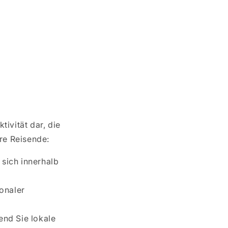
tivität dar, die
re Reisende:
sich innerhalb
ionaler
end Sie lokale