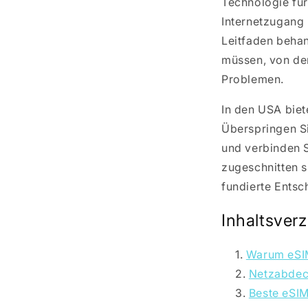
Technologie für
Internetzugang 
Leitfaden behan
müssen, von der
Problemen.
In den USA biet
Überspringen S
und verbinden S
zugeschnitten s
fundierte Entsc
Inhaltsverz
Warum eSIM
Netzabdec
Beste eSIM