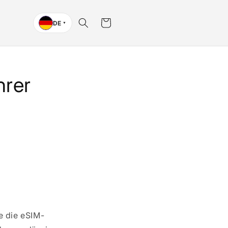
Warenkorb
DE
▼
hrer
e die eSIM-