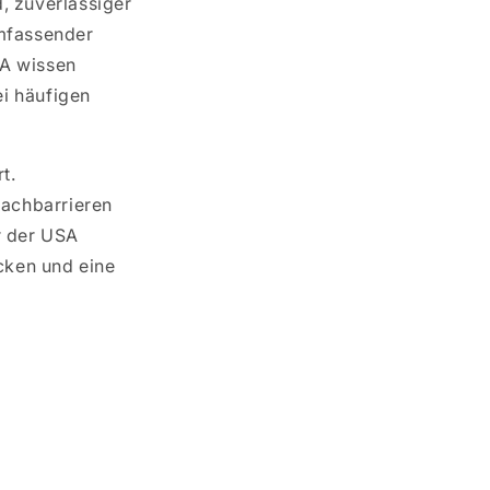
, zuverlässiger
umfassender
SA wissen
ei häufigen
t.
rachbarrieren
r der USA
icken und eine