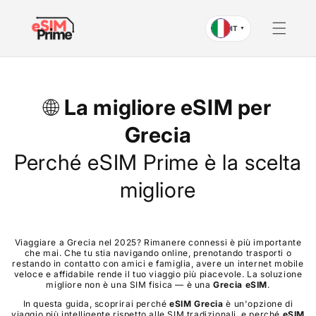
Vai al
contenuto
IT
▼
🌐
La migliore eSIM per
Grecia
Perché eSIM Prime è la scelta
migliore
Viaggiare a Grecia nel 2025? Rimanere connessi è più importante
che mai. Che tu stia navigando online, prenotando trasporti o
restando in contatto con amici e famiglia, avere un internet mobile
veloce e affidabile rende il tuo viaggio più piacevole. La soluzione
migliore non è una SIM fisica — è una
Grecia
eSIM
.
In questa guida, scoprirai perché
eSIM
Grecia
è un'opzione di
viaggio più intelligente rispetto alle SIM tradizionali, e perché
eSIM