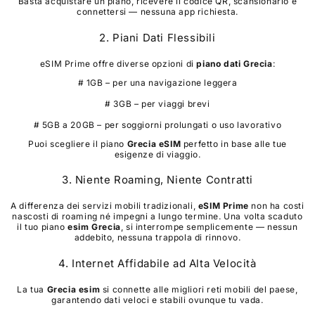
Basta acquistare un piano, ricevere il codice QR, scansionarlo e
connettersi — nessuna app richiesta.
2. Piani Dati Flessibili
eSIM Prime offre diverse opzioni di
piano dati
Grecia
:
# 1GB – per una navigazione leggera
# 3GB – per viaggi brevi
# 5GB a 20GB – per soggiorni prolungati o uso lavorativo
Puoi scegliere il piano
Grecia
eSIM
perfetto in base alle tue
esigenze di viaggio.
3. Niente Roaming, Niente Contratti
A differenza dei servizi mobili tradizionali,
eSIM Prime
non ha costi
nascosti di roaming né impegni a lungo termine. Una volta scaduto
il tuo piano
esim
Grecia
, si interrompe semplicemente — nessun
addebito, nessuna trappola di rinnovo.
4. Internet Affidabile ad Alta Velocità
La tua
Grecia
esim
si connette alle migliori reti mobili del paese,
garantendo dati veloci e stabili ovunque tu vada.