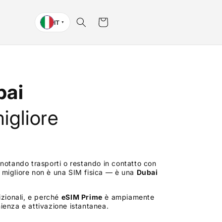
Carrello
IT
▼
bai
igliore
notando trasporti o restando in contatto con
ne migliore non è una SIM fisica — è una
Dubai
izionali, e perché
eSIM Prime
è ampiamente
ienza e attivazione istantanea.