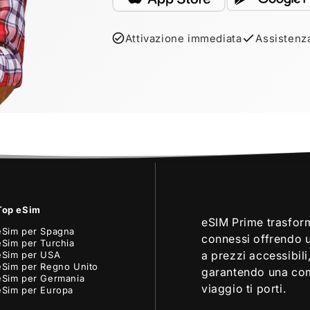
Attivazione immediata
Assistenz
Top eSim
eSIM Prime trasform
eSim per Spagna
connessi offrendo u
eSim per Turchia
a prezzi accessibili,
eSim per USA
eSim per Regno Unito
garantendo una com
eSim per Germania
viaggio ti porti.
eSim per Europa