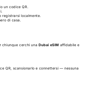
ndo un codice QR.
i.
registrarsi localmente.
mero di casa.
per chiunque cerchi una
Dubai
eSIM
affidabile e
odice QR, scansionarlo e connettersi — nessuna