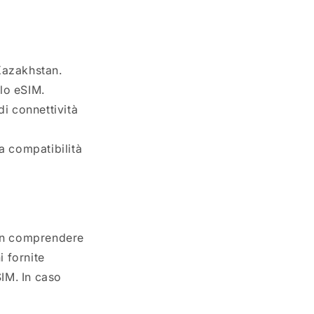
Kazakhstan.
ilo eSIM.
di connettività
a compatibilità
on comprendere
i fornite
SIM. In caso