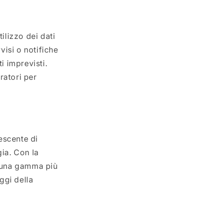
ilizzo dei dati
visi o notifiche
i imprevisti.
eratori per
escente di
gia. Con la
i una gamma più
ggi della