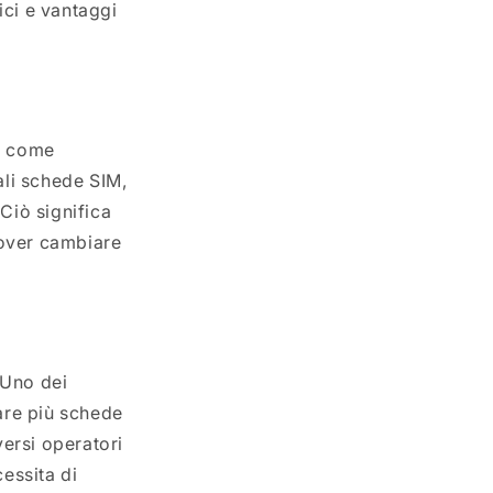
ici e vantaggi
vi come
ali schede SIM,
 Ciò significa
dover cambiare
 Uno dei
tare più schede
ersi operatori
cessita di