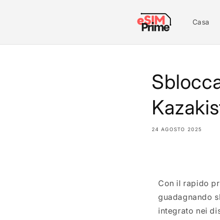
Vai al
contenuto
Casa
Sbloccar
Kazakis
24 AGOSTO 2025
Condividi
Con il rapido p
guadagnando sla
integrato nei di