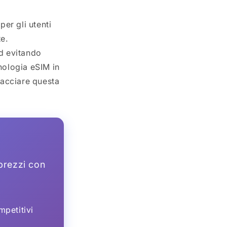
er gli utenti
e.
d evitando
nologia eSIM in
racciare questa
 prezzi con
petitivi