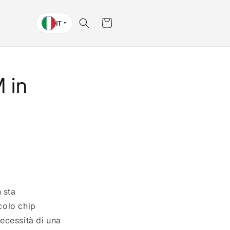
Carrello
IT
▼
M in
 sta
colo chip
necessità di una