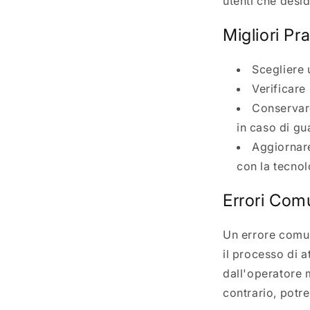
utenti che desi
Migliori Pr
Scegliere 
Verificare
Conservare
in caso di gu
Aggiornare
con la tecnol
Errori Com
Un errore comu
il processo di a
dall'operatore m
contrario, potre