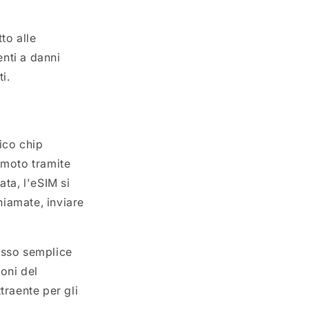
to alle
enti a danni
i.
ico chip
remoto tramite
ta, l'eSIM si
hiamate, inviare
esso semplice
oni del
traente per gli