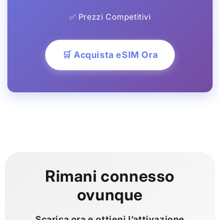
✅ Prezzi Competitivi
🛒 Acquista eSIM Ora
Rimani connesso
ovunque
Scarica ora e ottieni l’attivazione