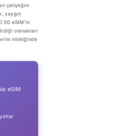
l çalıştığını
k, yaygın
20 5G eSIM'in
irdiği olanakları
rim niteliğinde
nla eSIM
yatlar