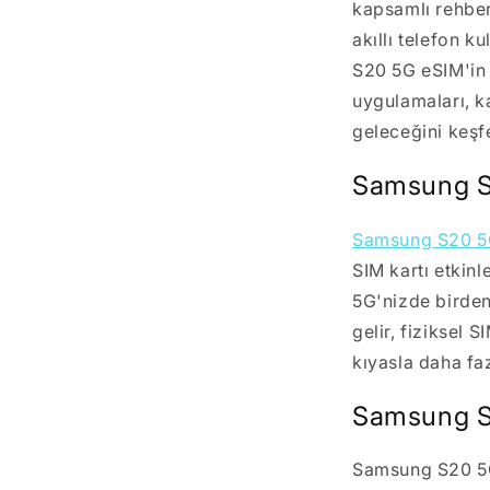
kapsamlı rehbe
akıllı telefon k
S20 5G eSIM'in 
uygulamaları, ka
geleceğini keşf
Samsung S
Samsung S20 5
SIM kartı etkinl
5G'nizde birden
gelir, fiziksel 
kıyasla daha faz
Samsung S2
Samsung S20 5G 