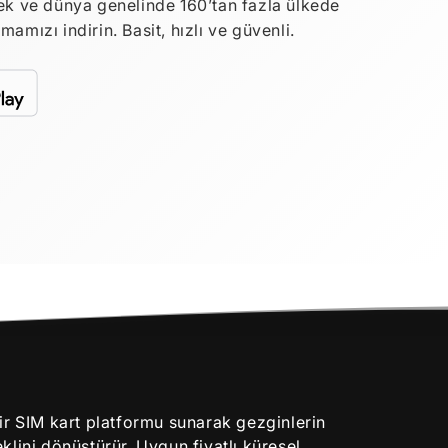
ek ve dünya genelinde 160’tan fazla ülkede
mızı indirin. Basit, hızlı ve güvenli.
ir SIM kart platformu sunarak gezginlerin
klini dönüştürür. Uygun fiyatlı küresel