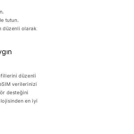
n.
de tutun.
 düzenli olarak
ygın
illerini düzenli
SIM verilerinizi
tör desteğini
ojisinden en iyi