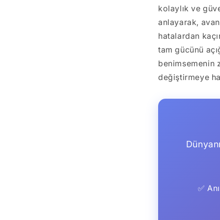
kolaylık ve güve
anlayarak, avan
hatalardan kaçı
tam gücünü açığa
benimsemenin za
değiştirmeye ha
Dünyanı
✅ Anı