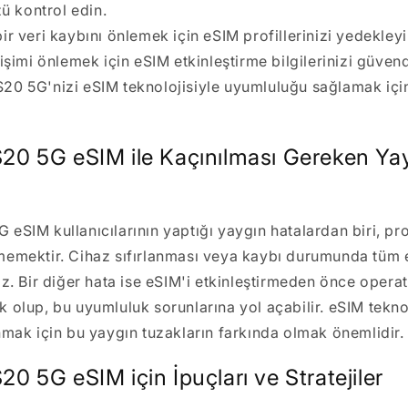
ü kontrol edin.
ir veri kaybını önlemek için eSIM profillerinizi yedekleyi
rişimi önlemek için eSIM etkinleştirme bilgilerinizi güven
0 5G'nizi eSIM teknolojisiyle uyumluluğu sağlamak için
0 5G eSIM ile Kaçınılması Gereken Ya
SIM kullanıcılarının yaptığı yaygın hatalardan biri, prof
emektir. Cihaz sıfırlanması veya kaybı durumunda tüm e
z. Bir diğer hata ise eSIM'i etkinleştirmeden önce opera
 olup, bu uyumluluk sorunlarına yol açabilir. eSIM teknol
nmak için bu yaygın tuzakların farkında olmak önemlidir.
 5G eSIM için İpuçları ve Stratejiler