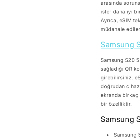
arasında soruns
ister daha iyi b
Ayrıca, eSIM te
müdahale edilem
Samsung S
Samsung S20 5G'
sağladığı QR ko
girebilirsiniz. 
doğrudan cihaz 
ekranda birkaç d
bir özelliktir.
Samsung S2
Samsung S2