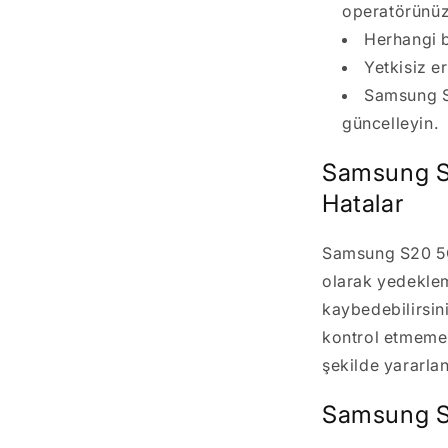
operatörünüz
Herhangi b
Yetkisiz e
Samsung S2
güncelleyin.
Samsung S2
Hatalar
Samsung S20 5G e
olarak yedeklem
kaybedebilirsini
kontrol etmemek
şekilde yararla
Samsung S20