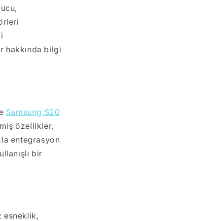
pucu,
örleri
i
r hakkında bilgi
le
Samsung S20
miş özellikler,
azla entegrasyon
lanışlı bir
z esneklik,