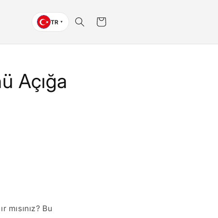
Sepet
TR
▼
ü Açığa
ır mısınız? Bu