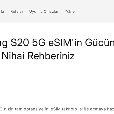
yfa
Rotalar
Uyumlu Cihazlar
Yükle
g S20 5G eSIM'in Gücün
 Nihai Rehberiniz
nizin tam potansiyelini eSIM teknolojisi ile açmaya haz