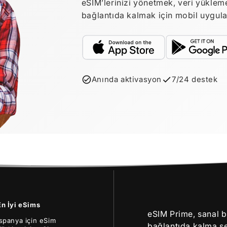
eSIM’lerinizi yönetmek, veri yüklem
bağlantıda kalmak için mobil uygulama
Anında aktivasyon
7/24 destek
En İyi eSims
eSIM Prime, sanal b
İspanya için eSim
bağlantıda kalma şe