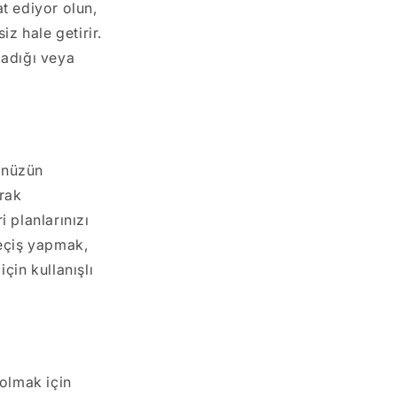
t ediyor olun,
iz hale getirir.
madığı veya
ünüzün
arak
i planlarınızı
geçiş yapmak,
çin kullanışlı
olmak için