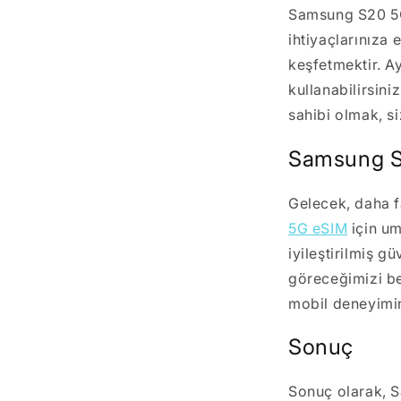
Samsung S20 5G 
ihtiyaçlarınıza 
keşfetmektir. Ay
kullanabilirsini
sahibi olmak, si
Samsung S
Gelecek, daha f
5G eSIM
için um
iyileştirilmiş g
göreceğimizi be
mobil deneyimin
Sonuç
Sonuç olarak, Sa