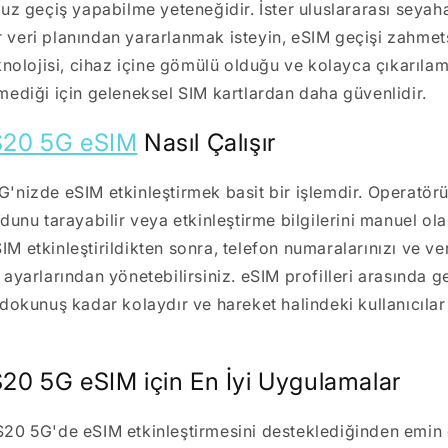
uz geçiş yapabilme yeteneğidir. İster uluslararası seyaha
ir veri planından yararlanmak isteyin, eSIM geçişi zahmets
knolojisi, cihaz içine gömülü olduğu ve kolayca çıkarıla
ediği için geleneksel SIM kartlardan daha güvenlidir.
20 5G eSIM
Nasıl Çalışır
nizde eSIM etkinleştirmek basit bir işlemdir. Operatör
dunu tarayabilir veya etkinleştirme bilgilerini manuel ol
eSIM etkinleştirildikten sonra, telefon numaralarınızı ve ver
ayarlarından yönetebilirsiniz. eSIM profilleri arasında 
okunuş kadar kolaydır ve hareket halindeki kullanıcılar i
0 5G eSIM için En İyi Uygulamalar
0 5G'de eSIM etkinleştirmesini desteklediğinden emin 