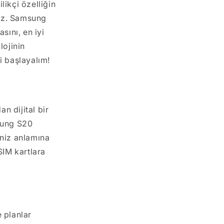
ikçi özelliğin
ğiz. Samsung
ını, en iyi
lojinin
i başlayalım!
n dijital bir
msung S20
iniz anlamına
SIM kartlara
 planlar