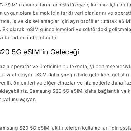
eSIM'in avantajlarını en üst düzeye çıkarmak için bir i
en uygun olanı bulmak için farklı veri planlarını ve operat
rıca, iş ve kişisel amaçlar için ayrı profiller tutarak eSIM'
z. Ek olarak, eSIM güncellemeleri ve sektördeki gelişmele
zi bir adım önde tutabilir.
20 5G eSIM'in Geleceği
azla operatör ve üreticinin bu teknolojiyi benimsemesiy
ut vaat ediyor. eSIM daha yaygın hale geldikçe, geliştiril
üvenlik önlemleri ve diğer cihazlar ve hizmetlerle daha f
kleyebiliriz. Samsung S20 5G eSIM, daha bağlantılı ve kul
 yolunu açıyor.
msung S20 5G eSIM, akıllı telefon kullanıcıları için eşsi