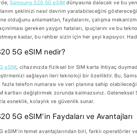
rde,
Samsung S20 5G eSIM
dünyasına dalacak ve bu yenil
ullanım şeklinizi nasıl devrim yaratabileceğini gösterece
ne olduğunu anlamaktan, faydalarını, çalışma mekanizmas
çınılması gereken yaygın hataları, ipuçlarını ve bu tekno
etmeye kadar, bu rehber sizin için her şeyi kapsıyor. Had
20 5G eSIM nedir?
G eSIM
, cihazınızda fiziksel bir SIM karta ihtiyaç duymada
eştirmenizi sağlayan ileri teknoloji bir özelliktir. Bu, Sa
 fazla telefon numarası ve veri planına sahip olabileceğ
SIM kartları değiştirmek zorunda kalmazsınız. Geleneksel 
la esneklik, kolaylık ve güvenlik sunar.
0 5G eSIM'in Faydaları ve Avantajları
eSIM'in temel avantajlarından biri, farklı operatörler ve