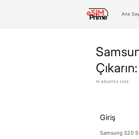
İçeriğe
atla
Ana Sa
Samsun
Çıkarın:
10 AĞUSTOS 2025
Paylaş
Giriş
Samsung S20 5G'