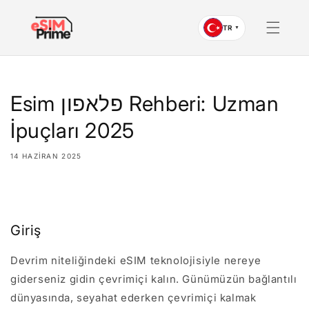
İçeriğe
atla
TR
▼
Esim פלאפון Rehberi: Uzman
İpuçları 2025
14 HAZIRAN 2025
Paylaş
Giriş
Devrim niteliğindeki eSIM teknolojisiyle nereye
giderseniz gidin çevrimiçi kalın. Günümüzün bağlantılı
dünyasında, seyahat ederken çevrimiçi kalmak