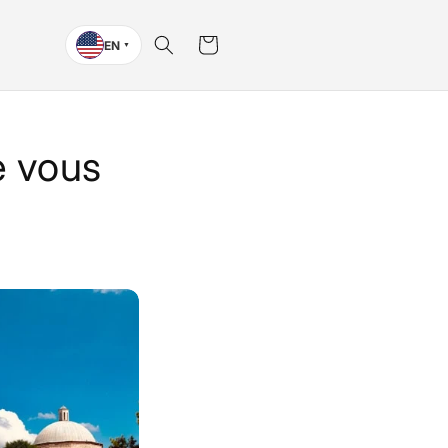
Cart
EN
▼
e vous