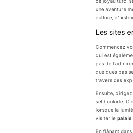
ce joyau turc, 
une aventure mé
culture, d’histo
Les sites 
Commencez vot
qui est égaleme
pas de l’admirer
quelques pas se
travers des exp
Ensuite, dirige
seldjoukide. C’
lorsque la lumi
visiter le
palais
En flânant dans