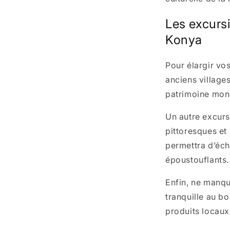
Les excurs
Konya
Pour élargir vo
anciens village
patrimoine mond
Un autre excurs
pittoresques et
permettra d’éch
époustouflants.
Enfin, ne manqu
tranquille au b
produits locaux 