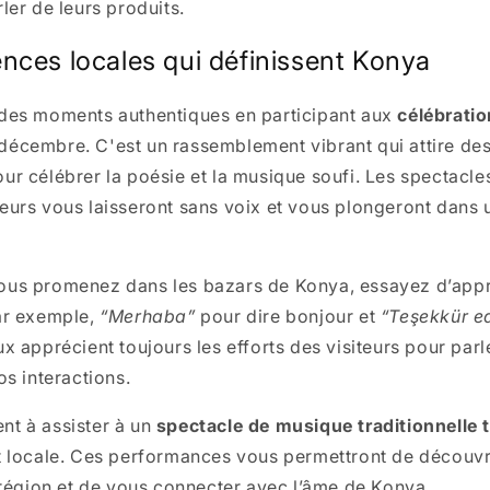
ler de leurs produits.
ences locales qui définissent Konya
 des moments authentiques en participant aux
célébratio
décembre. C'est un rassemblement vibrant qui attire des
ur célébrer la poésie et la musique soufi. Les spectacl
eurs vous laisseront sans voix et vous plongeront dans
ous promenez dans les bazars de Konya, essayez d’app
ar exemple,
“Merhaba”
pour dire bonjour et
“Teşekkür e
x apprécient toujours les efforts des visiteurs pour parl
os interactions.
nt à assister à un
spectacle de musique traditionnelle 
t locale. Ces performances vous permettront de découvri
a région et de vous connecter avec l’âme de Konya.