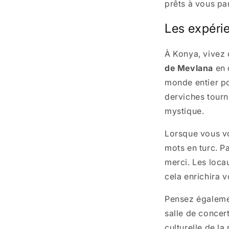
prêts à vous par
Les expéri
À Konya, vivez
de Mevlana
en 
monde entier po
derviches tourn
mystique.
Lorsque vous v
mots en turc. P
merci. Les locau
cela enrichira v
Pensez égaleme
salle de concer
culturelle de l