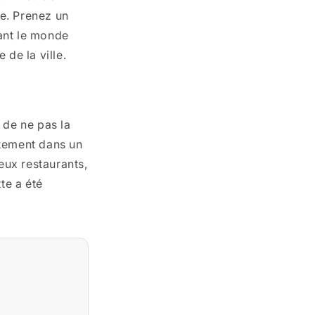
ne. Prenez un
dant le monde
de la ville.
 de ne pas la
entement dans un
eux restaurants,
tte a été