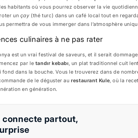
les habitants où vous pourrez observer la vie quotidien
roter un
çay
(thé turc) dans un café local tout en regar
us permettra de vous immerger dans l’atmosphère unique 
nces culinaires à ne pas rater
nya est un vrai festival de saveurs, et il serait dommage
mencez par le
tandır kebabı
, un plat traditionnel cuit l
ui fond dans la bouche. Vous le trouverez dans de nombr
ecommande de le déguster au
restaurant Kule
, où la rece
nération en génération.
 connecte partout,
urprise