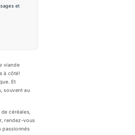
ssages et
de viande
s à côté!
que. Et
s, souvent au
 de céréales,
er, rendez-vous
s passionnés