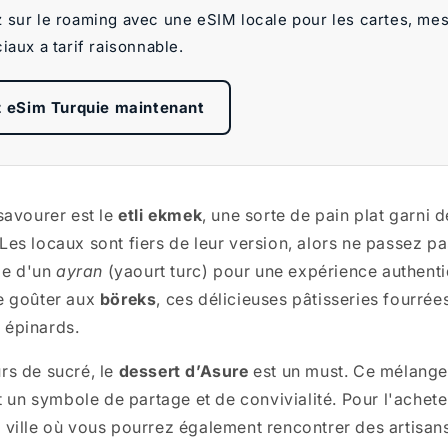
sur le roaming avec une eSIM locale pour les cartes, me
iaux a tarif raisonnable.
 eSim Turquie maintenant
 savourer est le
etli ekmek
, une sorte de pain plat garni 
Les locaux sont fiers de leur version, alors ne passez pa
e d'un
ayran
(yaourt turc) pour une expérience authenti
e goûter aux
böreks
, ces délicieuses pâtisseries fourrée
 épinards.
rs de sucré, le
dessert d’Asure
est un must. Ce mélange
st un symbole de partage et de convivialité. Pour l'achet
 ville où vous pourrez également rencontrer des artisan