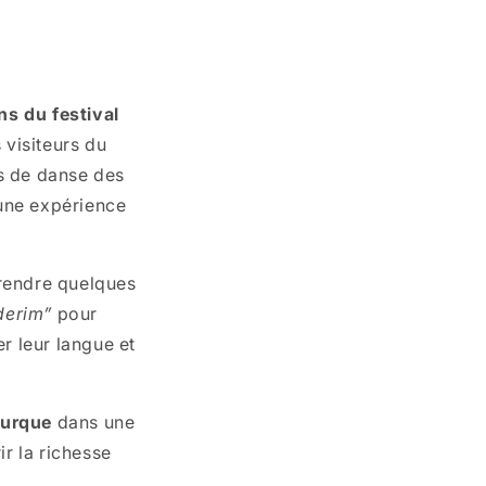
ns du festival
 visiteurs du
es de danse des
 une expérience
rendre quelques
derim”
pour
er leur langue et
turque
dans une
r la richesse