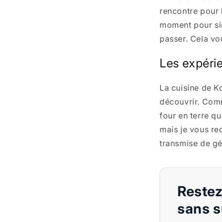
rencontre pour 
moment pour si
passer. Cela vo
Les expérie
La cuisine de Ko
découvrir. Com
four en terre q
mais je vous r
transmise de gé
Restez
sans s