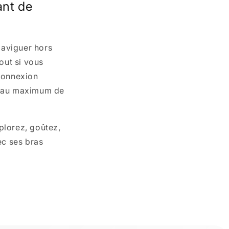
nt de
Naviguer hors
out si vous
connexion
er au maximum de
plorez, goûtez,
ec ses bras