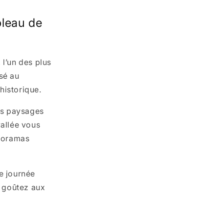
bleau de
, l’un des plus
sé au
historique.
es paysages
vallée vous
anoramas
ne journée
t goûtez aux