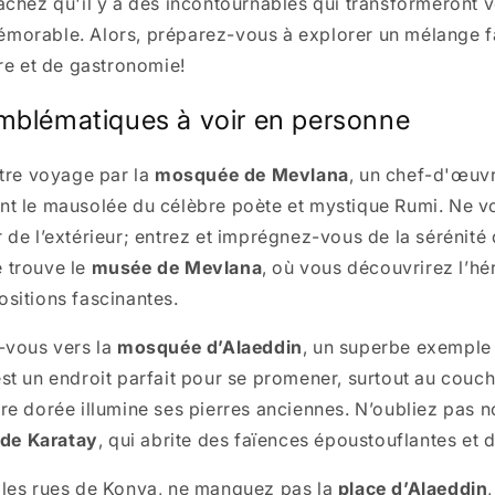
sachez qu'il y a des incontournables qui transformeront v
morable. Alors, préparez-vous à explorer un mélange f
ire et de gastronomie!
emblématiques à voir en personne
re voyage par la
mosquée de Mevlana
, un chef-d'œuvr
nt le mausolée du célèbre poète et mystique Rumi. Ne v
 de l’extérieur; entrez et imprégnez-vous de la sérénité 
 trouve le
musée de Mevlana
, où vous découvrirez l’hér
ositions fascinantes.
z-vous vers la
mosquée d’Alaeddin
, un superbe exemple 
est un endroit parfait pour se promener, surtout au couch
ère dorée illumine ses pierres anciennes. N’oubliez pas n
 de Karatay
, qui abrite des faïences époustouflantes et
 les rues de Konya, ne manquez pas la
place d’Alaeddin